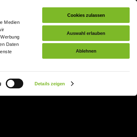
DE
EN
Cookies zulassen
le Medien
ER SHOP
ABOUT US
PARTNERS
NEWS
ir
Auswahl erlauben
, Werbung
ren Daten
Ablehnen
ienste
g
Details zeigen