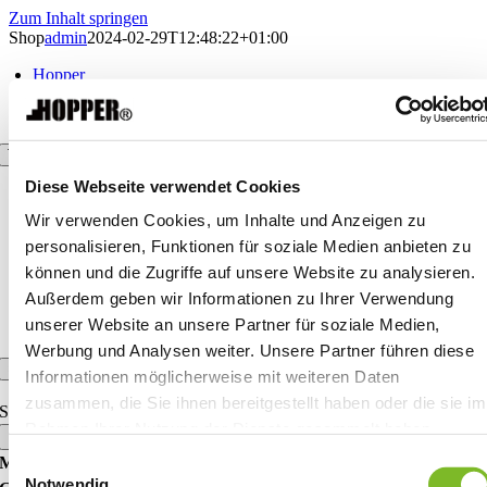
Zum Inhalt springen
Shop
admin
2024-02-29T12:48:22+01:00
Hopper
HopperPad
DE
Shop
EN
Über uns
Aktuelles
Toggle Navigation
Diese Webseite verwendet Cookies
Kontakt
Hopper
Impressum
HopperPad
Wir verwenden Cookies, um Inhalte und Anzeigen zu
Datenschutz
HopperPad Jump+
personalisieren, Funktionen für soziale Medien anbieten zu
Datenschutz Facebook
HopperPad Dressage
Datenschutz Instagram
Hopper Shop
können und die Zugriffe auf unsere Website zu analysieren.
Über uns
Außerdem geben wir Informationen zu Ihrer Verwendung
Partner
unserer Website an unsere Partner für soziale Medien,
Aktuelles
Werbung und Analysen weiter. Unsere Partner führen diese
×
Informationen möglicherweise mit weiteren Daten
zusammen, die Sie ihnen bereitgestellt haben oder die sie im
Suche nach:
Rahmen Ihrer Nutzung der Dienste gesammelt haben.
Einwilligungsauswahl
MÖLLERING GUMMI- UND KUNSTSTOFFTECHNIK
Notwendig