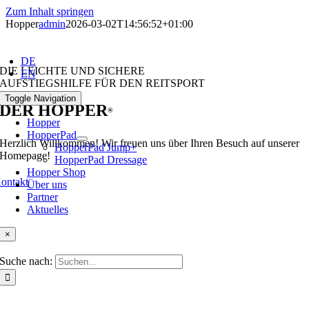
Zum Inhalt springen
Hopper
admin
2026-03-02T14:56:52+01:00
DE
DIE LEICHTE UND SICHERE
EN
AUFSTIEGSHILFE FÜR DEN REITSPORT
Toggle Navigation
DER HOPPER
®
Hopper
HopperPad
Herzlich Willkommen! Wir freuen uns über Ihren Besuch auf unserer
HopperPad Jump+
Homepage!
HopperPad Dressage
Hopper Shop
ontakt
Über uns
Partner
Aktuelles
×
Suche nach: