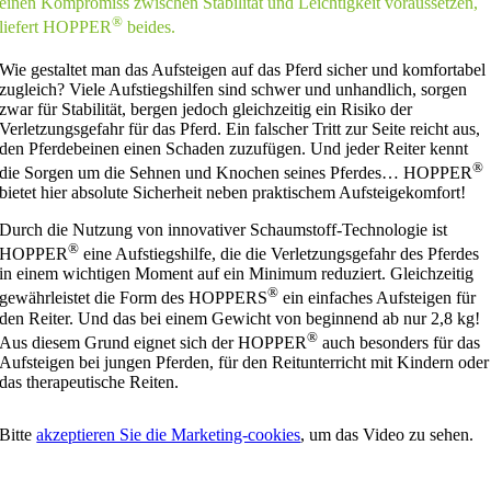
einen Kompromiss zwischen Stabilität und Leichtigkeit voraussetzen,
®
liefert HOPPER
beides.
Wie gestaltet man das Aufsteigen auf das Pferd sicher und komfortabel
zugleich? Viele Aufstiegshilfen sind schwer und unhandlich, sorgen
zwar für Stabilität, bergen jedoch gleichzeitig ein Risiko der
Verletzungsgefahr für das Pferd. Ein falscher Tritt zur Seite reicht aus,
den Pferdebeinen einen Schaden zuzufügen. Und jeder Reiter kennt
®
die Sorgen um die Sehnen und Knochen seines Pferdes… HOPPER
bietet hier absolute Sicherheit neben praktischem Aufsteigekomfort!
Durch die Nutzung von innovativer Schaumstoff-Technologie ist
®
HOPPER
eine Aufstiegshilfe, die die Verletzungsgefahr des Pferdes
in einem wichtigen Moment auf ein Minimum reduziert. Gleichzeitig
®
gewährleistet die Form des HOPPERS
ein einfaches Aufsteigen für
den Reiter. Und das bei einem Gewicht von beginnend ab nur 2,8 kg!
®
Aus diesem Grund eignet sich der HOPPER
auch besonders für das
Aufsteigen bei jungen Pferden, für den Reitunterricht mit Kindern oder
das therapeutische Reiten.
Bitte
akzeptieren Sie die Marketing-cookies
, um das Video zu sehen.