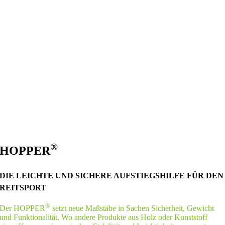
®
HOPPER
DIE LEICHTE UND SICHERE AUFSTIEGSHILFE FÜR DEN
REITSPORT
®
Der HOPPER
setzt neue Maßstäbe in Sachen Sicherheit, Gewicht
und Funktionalität. Wo andere Produkte aus Holz oder Kunststoff