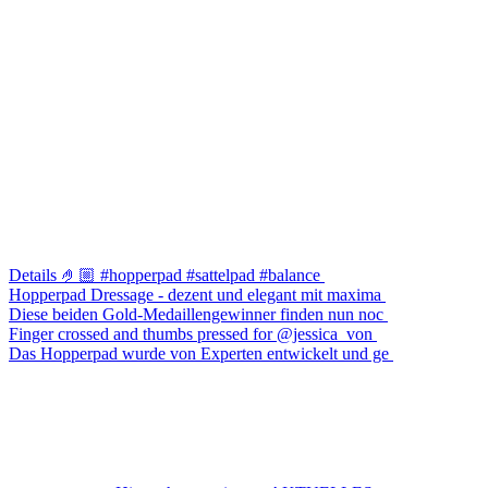
Details 🤌🏼 #hopperpad #sattelpad #balance
Hopperpad Dressage - dezent und elegant mit maxima
Diese beiden Gold-Medaillengewinner finden nun noc
Finger crossed and thumbs pressed for @jessica_von
Das Hopperpad wurde von Experten entwickelt und ge